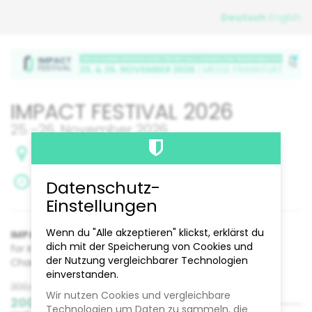
Zum
Deutsch
English
Haupt-
Inhalt
springen
IMPACT FESTIVAL 2026
bis
25.
–
26. November 2026
Forum, Messe Frankfurt
bis
25.
–
26. November 2026
Datenschutz-
Zum Kalender hinzufügen
Einstellungen
Produkte
Wenn du "Alle akzeptieren" klickst, erklärst du
IMPACT PASS
Unkategorisierte
dich mit der Speicherung von Cookies und
for Investors, Corporates, Start-ups, NGO's, NPO's and
der Nutzung vergleichbarer Technologien
Changemaker
Produkte
einverstanden.
Ursprünglicher
Menge
300,00 €
-
Wir nutzen Cookies und vergleichbare
Preis:
Neuer
200,00 €
Technologien um Daten zu sammeln, die