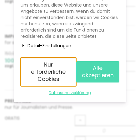
zzgl.
19% MwSt.
Preis:
uns erlauben, diese Website und unsere
Angebote zu verbessern. Wenn du damit
+
nicht einverstanden bist, werden wir Cookies
nur benutzen, wenn sie zwingend
erforderlich sind um die Funktionen zu
realisieren, die diese Seite anbietet.
IMPACT PASS - Reduced Fee
for students and unemployed
Detail-Einstellungen
Ursprünglicher
Menge
150,00 €
-
Preis:
Neuer
100,00 €
Nur
zzgl.
19% MwSt.
Preis:
Alle
erforderliche
akzeptieren
+
Cookies
Datenschutzerklärung
PRESS PASS
nur für Journalisten und Presse.
Menge
GRATIS
-