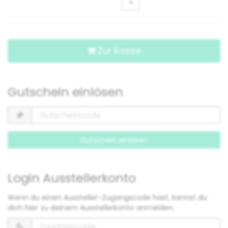
+
Zur Kasse
Gutschein einlösen
Gutscheincode
erforderlich
Gutschein einlösen
Login Ausstellerkonto
Wenn du einen Aussteller-Zugangscode hast, kannst du
dich hier zu deinem Ausstellerkonto anmelden.
Zugangscode